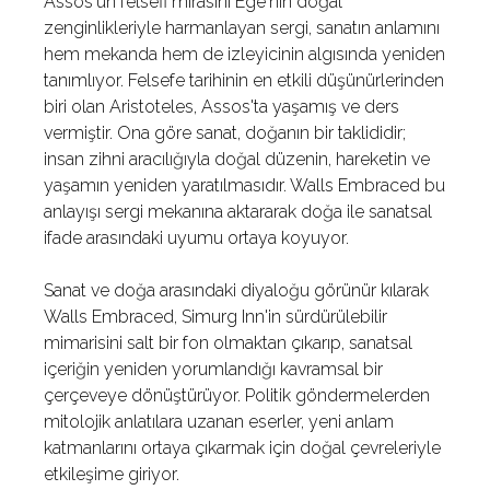
Assos'un felsefi mirasını Ege'nin doğal
zenginlikleriyle harmanlayan sergi, sanatın anlamını
hem mekanda hem de izleyicinin algısında yeniden
tanımlıyor. Felsefe tarihinin en etkili düşünürlerinden
biri olan Aristoteles, Assos'ta yaşamış ve ders
vermiştir. Ona göre sanat, doğanın bir taklididir;
insan zihni aracılığıyla doğal düzenin, hareketin ve
yaşamın yeniden yaratılmasıdır. Walls Embraced bu
anlayışı sergi mekanına aktararak doğa ile sanatsal
ifade arasındaki uyumu ortaya koyuyor.
Sanat ve doğa arasındaki diyaloğu görünür kılarak
Walls Embraced, Simurg Inn'in sürdürülebilir
mimarisini salt bir fon olmaktan çıkarıp, sanatsal
içeriğin yeniden yorumlandığı kavramsal bir
çerçeveye dönüştürüyor. Politik göndermelerden
mitolojik anlatılara uzanan eserler, yeni anlam
katmanlarını ortaya çıkarmak için doğal çevreleriyle
etkileşime giriyor.