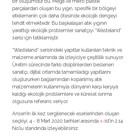
bir oluşumdur bu. Mega ve mikro plastik
parçalardan oluşan bu yığın, spesifik bir bölgeyi
etkilemenin çok daha ötesinde ekolojik dengeyi
tehdit etmektedir. Bu başkalaşan atık yığının
yarattığı ekolojik problemler sanatçıyı “Wasteland”
serisi için tetiklemiştir.
“Wasteland” serisindeki yapıtlar kullanılan teknik ve
malzeme anlamında da izleyiciye çeşitlilik sunuyor.
Üretim sürecinde farklı disiplinlerden beslenen
sanatçı, dijital ortamda tamamladığı yapıtlarını
oluştururken bağlamından koparılmış atık
malzemelerin kullanımıyla dünyanın karşı karşıya
kaldığı ekolojik problemlere ve küresel ısınma
olgusuna referans veriyor.
Ansen’in ilk kez sergilenecek eserlerinden oluşan
seçkiyi, 4 - 8 Mart 2020 tarihleri arasında
x
-ist’in 2.14
No’lu standında izleyebilirsiniz.