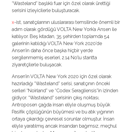
“Wasteland” başlıklı fuar için özel olarak ürettiği
serisini izleyicilerle buluşturacak.
x
-ist, sanatçılarının uluslararası temsilinde önemli bir
adım olarak gördüğü VOLTA New York’a Ansen ile
katılıyor. Beş kıtadan, 35 şehirden toplamda 54
galerinin katıldığı VOLTA New York 2020’de
Ansen’in daha önce başka hiçbir yerde
sergilenmemiş eserleri, 2.14 No’lu stantta
ziyaretçilerle buluşacak.
Ansen’in VOLTA New York 2020 için özel olarak
hazırladığı “Wasteland” serisi, sanatçının önceki
serileri “Noirland” ve “Codex Seragliensis”in izinden
gidiyor. “Wasteland” serisinin çıkış noktası,
Antroposen çağda insan eliyle oluşmuş büyük
Pasifik çöplüğünün büyümesi ve bu atık yığınının
ortaya çıkardığı çevresel sorunlar olmuştur. İnsan
eliyle yaratılmış ancak insandan bağımsız, meçhul