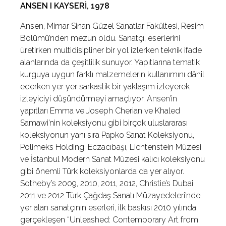
ANSEN I KAYSERİ, 1978
Ansen, Mimar Sinan Güzel Sanatlar Fakültesi, Resim
Bölümü’nden mezun oldu. Sanatçı, eserlerini
üretirken multidisipliner bir yol izlerken teknik ifade
alanlarında da çeşitlilik sunuyor. Yapıtlarına tematik
kurguya uygun farklı malzemelerin kullanımını dâhil
ederken yer yer sarkastik bir yaklaşım izleyerek
izleyiciyi düşündürmeyi amaçlıyor. Ansen’in
yapıtları Emma ve Joseph Cherian ve Khaled
Samawi’nin koleksiyonu gibi birçok uluslararası
koleksiyonun yanı sıra Papko Sanat Koleksiyonu,
Polimeks Holding, Eczacıbaşı, Lichtenstein Müzesi
ve İstanbul Modern Sanat Müzesi kalıcı koleksiyonu
gibi önemli Türk koleksiyonlarda da yer alıyor.
Sotheby’s 2009, 2010, 2011, 2012, Christie’s Dubai
2011 ve 2012 Türk Çağdaş Sanatı Müzayedeleri’nde
yer alan sanatçının eserleri, ilk baskısı 2010 yılında
gerçekleşen “Unleashed: Contemporary Art from