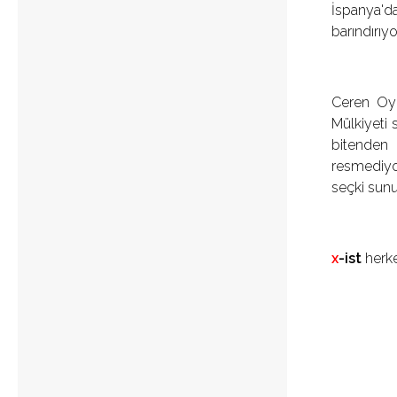
İspanya'da
barındırıyo
Ceren Oyk
Mülkiyeti 
bitenden 
resmediyor
seçki sunu
x
-ist
herke