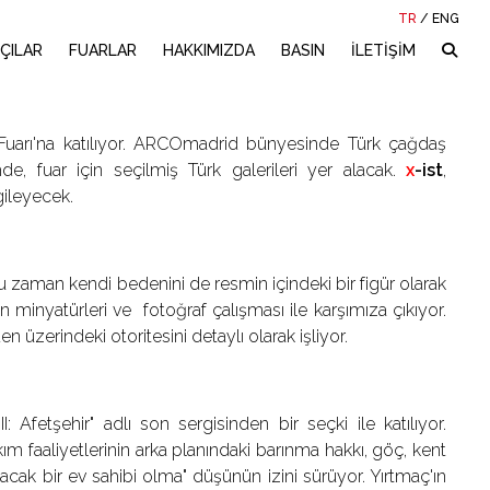
TR
/
ENG
ÇILAR
FUARLAR
HAKKIMIZDA
BASIN
İLETİŞİM
Fuarı'na katılıyor. ARCOmadrid bünyesinde Türk çağdaş
, fuar için seçilmiş Türk galerileri yer alacak.
x
-ist
,
ileyecek.
oğu zaman kendi bedenini de resmin içindeki bir figür olarak
inyatürleri ve fotoğraf çalışması ile karşımıza çıkıyor.
n üzerindeki otoritesini detaylı olarak işliyor.
Afetşehir" adlı son sergisinden bir seçki ile katılıyor.
ım faaliyetlerinin arka planındaki barınma hakkı, göç, kent
kacak bir ev sahibi olma" düşünün izini sürüyor. Yırtmaç'ın