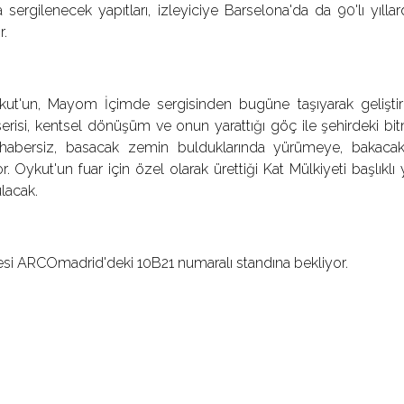
 sergilenecek yapıtları, izleyiciye Barselona'da da 90'lı yıl
r.
ut'un, Mayom İçimde sergisinden bugüne taşıyarak gelişti
serisi, kentsel dönüşüm ve onun yarattığı göç ile şehirdeki b
habersiz, basacak zemin bulduklarında yürümeye, bakacak a
. Oykut'un fuar için özel olarak ürettiği Kat Mülkiyeti başlıkl
lacak.
si ARCOmadrid'deki 10B21 numaralı standına bekliyor.