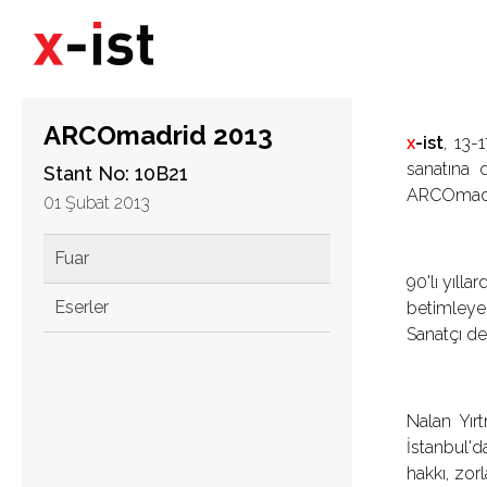
ARCOmadrid 2013
x
-ist
, 13-
sanatına 
Stant No: 10B21
ARCOmadri
01 Şubat 2013
Fuar
90'lı yıll
Eserler
betimleyen
Sanatçı dev
Nalan Yırt
İstanbul'd
hakkı, zor