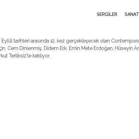
SERGİLER
SANAT
17 Eylül tarihleri arasında 12. kez gerçekleşecek olan Contempora
in, Cem Dinlenmiş, Didem Erk, Emin Mete Erdoğan, Hüseyin Arıc
kut Terliksiz’le katılıyor.