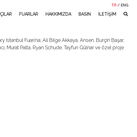
TR
/
ENG
ÇILAR
FUARLAR
HAKKIMIZDA
BASIN
İLETİŞİM
ry Istanbul Fuarı’na; Ali Bilge Akkaya, Ansen, Burçin Başar,
ı, Murat Palta, Ryan Schude, Tayfun Gülnar ve özel proje