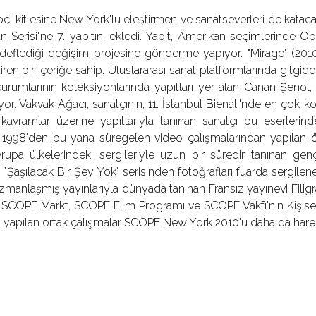
pçi kitlesine New York'lu eleştirmen ve sanatseverleri de katac
an Serisi"ne 7. yapıtını ekledi. Yapıt, Amerikan seçimlerinde
edeflediği değişim projesine gönderme yapıyor. "Mirage" (2010)
ren bir içeriğe sahip. Uluslararası sanat platformlarında gitg
urumlarının koleksiyonlarında yapıtları yer alan Canan Şenol,
lıyor. Vakvak Ağacı, sanatçının, 11. İstanbul Bienali'nde en çok 
k kavramlar üzerine yapıtlarıyla tanınan sanatçı bu eserleri
 1998'den bu yana süregelen video çalışmalarından yapılan öz
rupa ülkelerindeki sergileriyle uzun bir süredir tanınan genç
 "Şaşılacak Bir Şey Yok" serisinden fotoğrafları fuarda sergilen
zmanlaşmış yayınlarıyla dünyada tanınan Fransız yayınevi Filigran
n SCOPE Markt, SCOPE Film Programı ve SCOPE Vakfı'nın Kişise
a yapılan ortak çalışmalar SCOPE New York 2010'u daha da hareke