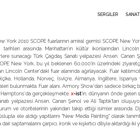
SERGİLER
SANAT
 York 2010 SCOPE fuarlarının amiral gemisi SCOPE New York, b
 tarihleri arasında Manhattan'ın kültür ikonlarından Lincol
rlere sunacağı Türk Çağdaş Sanatı yelpazesi Ansen, Canan Şen
PE New York, bu yıl beklenen 60.000'in üzerindeki ziyaretçisi
an Lincoln Center'daki fuar alanında ağırlayacak. Fuar katılımcıl
lçika, Hollanda, Norveç, İsviçre, Almanya, İngiltere, İspanya
leri bulunmakta. Fuar alanı, Armory Show'dan sadece birkaç bl
 Hamptons'da gerçekleşmekte.
x
-ist
'in, dünyanın önde gelen 
natı yelpazesi Ansen, Canan Şenol ve Ali Taptık'tan oluşuyo
urum ve otoritelerinin yakından takip ettiği isimler arasında. Di
üslupla ele aldığı yapıtlarını "New Media Painting" olarak tan
ir saptamalarını çarpıcı, ironik ve kışkırtıcı diliyle aktardığı iki