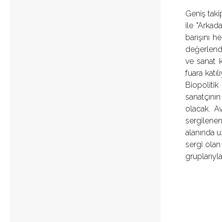
Geniş taki
ile "Arkad
barışını h
değerlendi
ve sanat k
fuara katı
Biopoliti
sanatçının
olacak. Av
sergilenen
alanında u
sergi ola
gruplarıyl