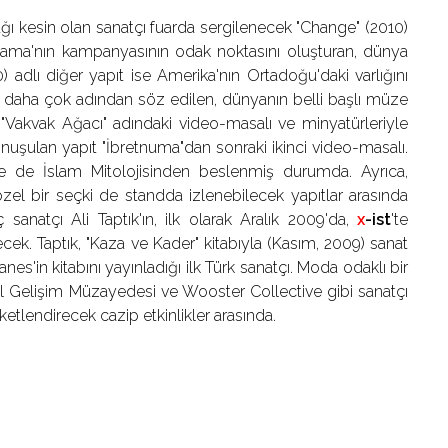
ağı kesin olan sanatçı fuarda sergilenecek "Change" (2010)
 Obama'nın kampanyasının odak noktasını oluşturan, dünya
 adlı diğer yapıt ise Amerika'nın Ortadoğu'daki varlığını
ide daha çok adından söz edilen, dünyanın belli başlı müze
 "Vakvak Ağacı" adındaki video-masalı ve minyatürleriyle
konuşulan yapıt "İbretnuma"dan sonraki ikinci video-masalı.
nde de İslam Mitolojisinden beslenmiş durumda. Ayrıca,
el bir seçki de standda izlenebilecek yapıtlar arasında
 sanatçı Ali Taptık'ın, ilk olarak Aralık 2009'da,
x
-ist
'te
ecek. Taptık, "Kaza ve Kader" kitabıyla (Kasım, 2009) sanat
es'in kitabını yayınladığı ilk Türk sanatçı. Moda odaklı bir
l Gelişim Müzayedesi ve Wooster Collective gibi sanatçı
tlendirecek cazip etkinlikler arasında.