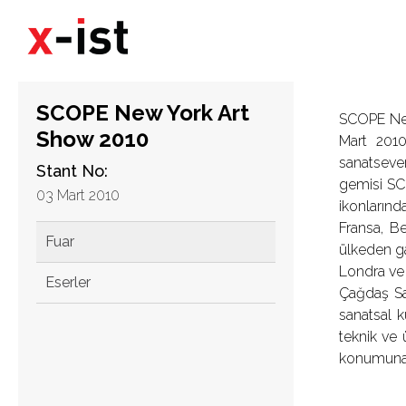
SCOPE New York Art
SCOPE New
Show 2010
Mart 2010
sanatseve
Stant No:
gemisi SCO
03 Mart 2010
ikonlarınd
Fransa, Be
Fuar
ülkeden ga
Londra ve
Eserler
Çağdaş Sa
sanatsal k
teknik ve 
konumuna da