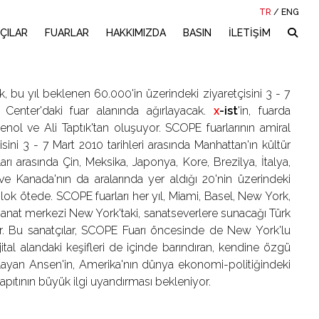
TR
/
ENG
ÇILAR
FUARLAR
HAKKIMIZDA
BASIN
İLETİŞİM
u yıl beklenen 60.000'in üzerindeki ziyaretçisini 3 - 7
n Center'daki fuar alanında ağırlayacak.
x
-ist
'in, fuarda
ol ve Ali Taptık'tan oluşuyor. SCOPE fuarlarının amiral
ni 3 - 7 Mart 2010 tarihleri arasında Manhattan'ın kültür
arı arasında Çin, Meksika, Japonya, Kore, Brezilya, İtalya,
 ve Kanada'nın da aralarında yer aldığı 20'nin üzerindeki
ok ötede. SCOPE fuarları her yıl, Miami, Basel, New York,
sanat merkezi New York'taki, sanatseverlere sunacağı Türk
r. Bu sanatçılar, SCOPE Fuarı öncesinde de New York'lu
jital alandaki keşifleri de içinde barındıran, kendine özgü
ımlayan Ansen'in, Amerika'nın dünya ekonomi-politiğindeki
 yapıtının büyük ilgi uyandırması bekleniyor.