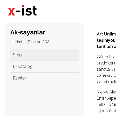
Ak-sayanlar
Art Unlim
taşınıyor.
11 Mart - 17 Nisan 2021
tarihleri
Sergi
Güncel san
üretimlerin
E-Katalog
sanatla ili
daha sıkı 
Eserler
galeri me
Merve Akar
Emin Alper
Palta ile 
içinde üret