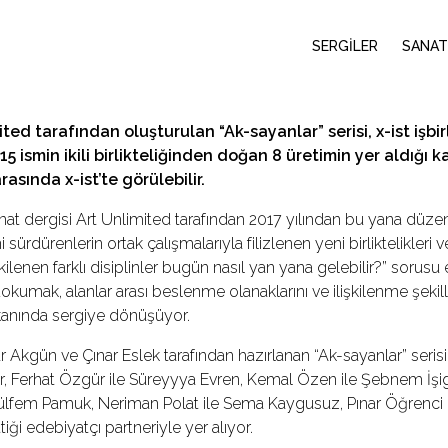
SERGİLER
SANAT
ited tarafından oluşturulan “Ak-sayanlar” serisi,
x
-ist işb
 15 ismin ikili birlikteliğinden doğan 8 üretimin yer aldığı
 arasında
x
-ist’te görülebilir.
at dergisi Art Unlimited tarafından 2017 yılından bu yana düzenl
i sürdürenlerin ortak çalışmalarıyla filizlenen yeni birliktelikleri
şkilenen farklı disiplinler bugün nasıl yan yana gelebilir?” sorusu e
dokumak, alanlar arası beslenme olanaklarını ve ilişkilenme şekil
kanında sergiye dönüşüyor.
 Akgün ve Çınar Eslek tarafından hazırlanan “Ak-sayanlar” serisini
, Ferhat Özgür ile Süreyyya Evren, Kemal Özen ile Şebnem İşigü
Gülfem Pamuk, Neriman Polat ile Sema Kaygusuz, Pınar Öğrenci i
tiği edebiyatçı partneriyle yer alıyor.