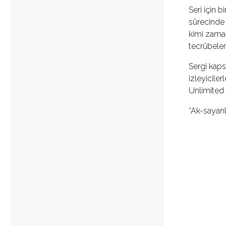
Seri için b
sürecinde 
kimi zaman 
tecrübeleri
Sergi kaps
izleyiciler
Unlimited 
“Ak-sayanla