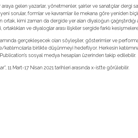
ir araya gelen yazarlar, yönetmenler, şairler ve sanatçılar dergi say
yeni sorular, formlar ve kavramlar ile mekana göre yeniden biçim
ortak, kimi zaman da dergide yer alan diyaloğun çağrıştırdığı ayrı
, ortaklıkları ve diyaloglar arası ilişkiler sergide farklı kesişmeler
amında gerçekleşecek olan söyleşiler, gösterimler ve performan
le/katılımcılarla birlikte düşünmeyi hedefliyor. Herkesin katılımın
Publication’s sosyal medya hesapları üzerinden takip edilebilir.
r”, 11 Mart-17 Nisan 2021 tarihleri arasında x-ist’te görülebilir.