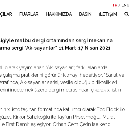
TR
/
ENG
ÇILAR
FUARLAR
HAKKIMIZDA
BASIN
İLETİŞİM
irliğiyle matbu dergi ortamından sergi mekanına
 karma sergi “Ak-sayanlar”, 11 Mart-17 Nisan 2021
i olarak yayımlanan “Ak-sayanlar”; farklı alanlarda
 ve çalışma pratiklerini görünür kılmayı hedefliyor. “Sanat ve
trafında, Ak-sayanlar serisi, vesile olduğu birliktelikleri
lerini incelemek üzere dergi mecrasından çıkarak x-ist’in
n x-ist’e taşınan formatında katılımcı olarak Ece Eldek ile
zel, Kirkor Sahakoğlu ile Tayfun Pirselimoğlu, Murat
le Fırat Demir eşleşiyor; Orhan Cem Çetin ise kendi