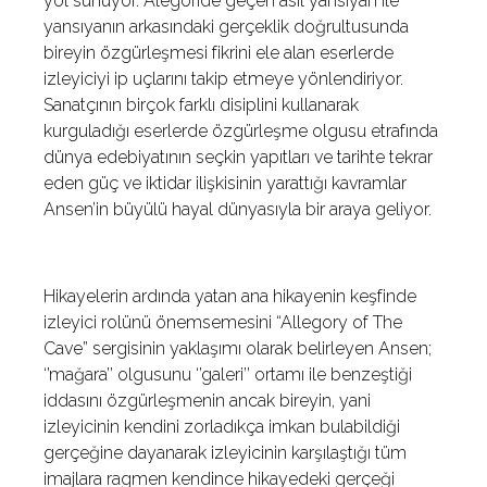
yol sunuyor. Alegoride geçen asıl yansıyan ile
yansıyanın arkasındaki gerçeklik doğrultusunda
bireyin özgürleşmesi fikrini ele alan eserlerde
izleyiciyi ip uçlarını takip etmeye yönlendiriyor.
Sanatçının birçok farklı disiplini kullanarak
kurguladığı eserlerde özgürleşme olgusu etrafında
dünya edebiyatının seçkin yapıtları ve tarihte tekrar
eden güç ve iktidar ilişkisinin yarattığı kavramlar
Ansen’in büyülü hayal dünyasıyla bir araya geliyor.
Hikayelerin ardında yatan ana hikayenin keşfinde
izleyici rolünü önemsemesini “Allegory of The
Cave” sergisinin yaklaşımı olarak belirleyen Ansen;
‘’mağara’’ olgusunu ‘’galeri’’ ortamı ile benzeştiği
iddasını özgürleşmenin ancak bireyin, yani
izleyicinin kendini zorladıkça imkan bulabildiği
gerçeğine dayanarak izleyicinin karşılaştığı tüm
imajlara ragmen kendince hikayedeki gerçeği