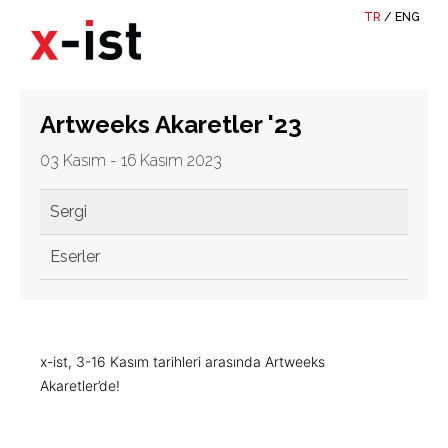
TR
/
ENG
Artweeks Akaretler '23
03 Kasım - 16 Kasım 2023
Sergi
Eserler
x-ist, 3-16 Kasım tarihleri arasında Artweeks
Akaretler’de!