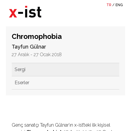
TR
/
ENG
Chromophobia
Tayfun Gülnar
27 Aralık - 27 Ocak 2018
Sergi
Eserler
Genç sanatçı Tayfun Gülnar’ın x-ist’teki ilk kişisel