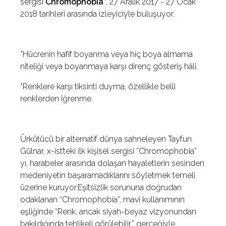
sergisi
Chromophobia*
, 27 Aralık 2017 - 27 Ocak
2018 tarihleri arasında izleyiciyle buluşuyor.
*Hücrenin hafif boyanma veya hiç boya almama
niteliği veya boyanmaya karşı direnç gösteriş hâli.
*Renklere karşı tiksinti duyma, özellikle belli
renklerden iğrenme.
Ürkütücü bir alternatif dünya sahneleyen Tayfun
Gülnar, x-ist’teki ilk kişisel sergisi “Chromophobia”
yı, harabeler arasında dolaşan hayaletlerin sesinden
medeniyetin başaramadıklarını söyletmek temeli
üzerine kuruyor.Eşitsizlik sorununa doğrudan
odaklanan “Chromophobia”, mavi kullanımının
eşliğinde “Renk, ancak siyah-beyaz vizyonundan
bakıldığında tehlikeli görülebilir.” gerçeğiyle