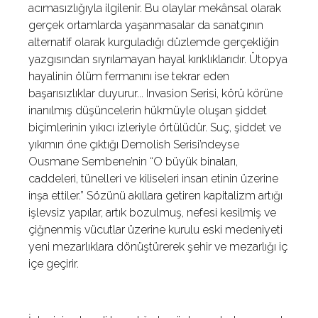
acımasızlığıyla ilgilenir. Bu olaylar mekânsal olarak
gerçek ortamlarda yaşanmasalar da sanatçının
alternatif olarak kurguladığı düzlemde gerçekliğin
yazgısından sıyrılamayan hayal kırıklıklarıdır. Ütopya
hayalinin ölüm fermanını ise tekrar eden
başarısızlıklar duyurur... Invasion Serisi, körü körüne
inanılmış düşüncelerin hükmüyle oluşan şiddet
biçimlerinin yıkıcı izleriyle örtülüdür. Suç, şiddet ve
yıkımın öne çıktığı Demolish Serisi’ndeyse
Ousmane Sembene’nin “O büyük binaları,
caddeleri, tünelleri ve kiliseleri insan etinin üzerine
inşa ettiler.” Sözünü akıllara getiren kapitalizm artığı
işlevsiz yapılar, artık bozulmuş, nefesi kesilmiş ve
çiğnenmiş vücutlar üzerine kurulu eski medeniyeti
yeni mezarlıklara dönüştürerek şehir ve mezarlığı iç
içe geçirir.