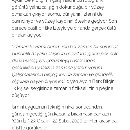
Aydın Berk Bilgin’in çalışmalarında fotografik
görüntü yalnızca ışığın dokunduğu bir yüzey
olmaktan çıkıyor, somut dünyanın izlerini de
barındırıyor ve yüzey kaydının ötesine geçiyor. Son
derece basit bir ilke izleyiciye bir anda gerçek üstü
bir alan açıyor.
“
Zaman kavramı benim için her zaman bir sorunsal.
Gündelik hayatın akışında meydana gelen pek çok
durumu/olguyu çözümleyip üstesinden
gelebilirken yalnızca zamana yetemiyorum.
Çalışmalarımın birçoğunu da zaman ve gündelik
olgulara dayandırıyorum.
” diyen Aydın Berk Bilgin,
ilk kişisel sergisinde zamanın fiziksel izinin peşine
düşüyor.
İsmini uygulanan tekniğin nihai sonucundan,
güneşin geçtiği gün kadar iz bırakmasından alan
“Gün İzi”, 23 Ocak – 22 Şubat 2020 tarihleri arasında
x
-ist’te görülebilir.