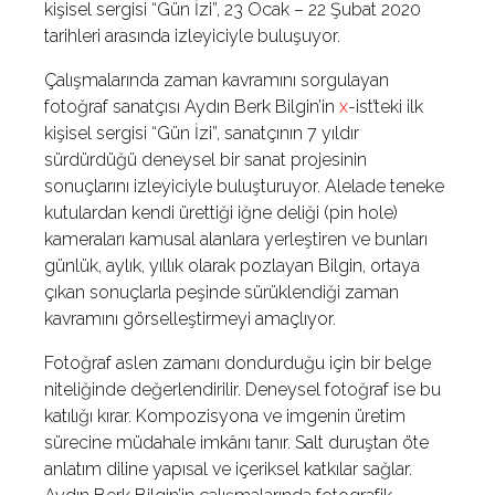
kişisel sergisi “Gün İzi”, 23 Ocak – 22 Şubat 2020
tarihleri arasında izleyiciyle buluşuyor.
Çalışmalarında zaman kavramını sorgulayan
fotoğraf sanatçısı Aydın Berk Bilgin’in
x
-ist’teki ilk
kişisel sergisi “Gün İzi”, sanatçının 7 yıldır
sürdürdüğü deneysel bir sanat projesinin
sonuçlarını izleyiciyle buluşturuyor. Alelade teneke
kutulardan kendi ürettiği iğne deliği (pin hole)
kameraları kamusal alanlara yerleştiren ve bunları
günlük, aylık, yıllık olarak pozlayan Bilgin, ortaya
çıkan sonuçlarla peşinde sürüklendiği zaman
kavramını görselleştirmeyi amaçlıyor.
Fotoğraf aslen zamanı dondurduğu için bir belge
niteliğinde değerlendirilir. Deneysel fotoğraf ise bu
katılığı kırar. Kompozisyona ve imgenin üretim
sürecine müdahale imkânı tanır. Salt duruştan öte
anlatım diline yapısal ve içeriksel katkılar sağlar.