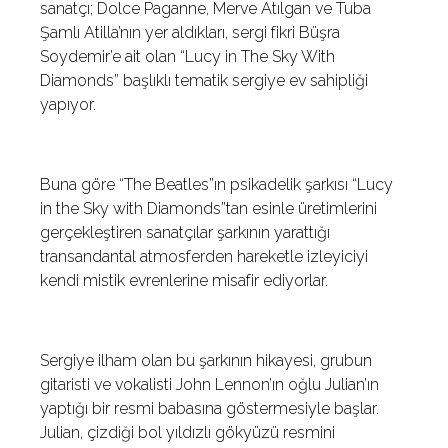
sanatçı; Dolce Paganne, Merve Atılgan ve Tuba
Şamlı Atilla’nın yer aldıkları, sergi fikri Büşra
Soydemir’e ait olan “Lucy in The Sky With
Diamonds” başlıklı tematik sergiye ev sahipliği
yapıyor.
Buna göre “The Beatles”ın psikadelik şarkısı “Lucy
in the Sky with Diamonds”tan esinle üretimlerini
gerçekleştiren sanatçılar şarkının yarattığı
transandantal atmosferden hareketle izleyiciyi
kendi mistik evrenlerine misafir ediyorlar.
Sergiye ilham olan bu şarkının hikayesi, grubun
gitaristi ve vokalisti John Lennon’ın oğlu Julian’ın
yaptığı bir resmi babasına göstermesiyle başlar.
Julian, çizdiği bol yıldızlı gökyüzü resmini