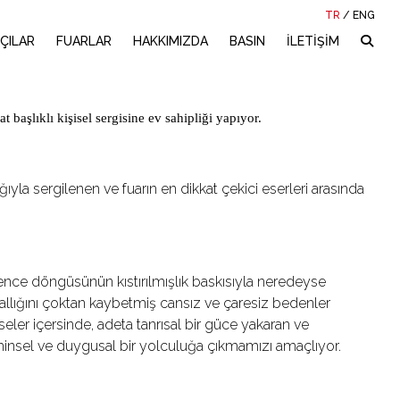
TR
/
ENG
ÇILAR
FUARLAR
HAKKIMIZDA
BASIN
İLETİŞİM
başlıklı kişisel sergisine ev sahipliği yapıyor.
yla sergilenen ve fuarın en dikkat çekici eserleri arasında
üvence döngüsünün kıstırılmışlık baskısıyla neredeyse
lığını çoktan kaybetmiş cansız ve çaresiz bedenler
ler içersinde, adeta tanrısal bir güce yakaran ve
, zihinsel ve duygusal bir yolculuğa çıkmamızı amaçlıyor.