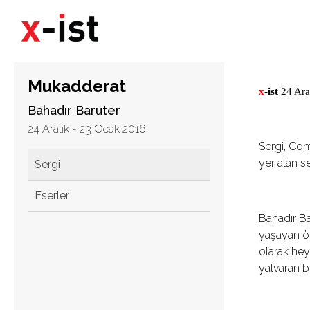
Mukadderat
x
-ist
24 Aral
Bahadır Baruter
24 Aralık - 23 Ocak 2016
Sergi, Con
yer alan s
Sergi
Eserler
Bahadır Ba
yaşayan öl
olarak hey
yalvaran b