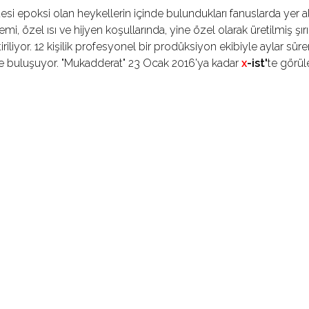
i epoksi olan heykellerin içinde bulundukları fanuslarda yer a
mi, özel ısı ve hijyen koşullarında, yine özel olarak üretilmiş şı
iriliyor. 12 kişilik profesyonel bir prodüksiyon ekibiyle aylar sü
rle buluşuyor. "Mukadderat" 23 Ocak 2016'ya kadar
x
-ist'
te görüle