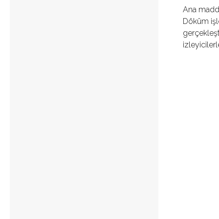
Ana maddes
Döküm işle
gerçekleşt
izleyicile