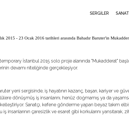
SERGİLER
SANAT
ık 2015 - 23 Ocak 2016 tarihleri arasında Bahadır Baruter'in Mukadderat 
temporary İstanbul 2015 solo proje alanında "Mukadderat" başlığı
erinin devamı niteliğinde gerçekleşiyor.
ruter yeni sergisinde, iş hayatının kazanç, başarı, kariyer ve g
ülere dönüşmüş iş insanlarını, henüz doğmamış ya da yaşamsal
kelleştiriyor. Sanatçı, kefene gönderme yapan beyaz takım elbise
u iş insanlarının çaresizlik ve esaret gibi korkularını yansıtarak