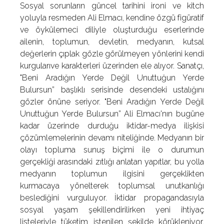
Sosyal sorunların güncel tarihini ironi ve kitch
yoluyla resmeden Ali Elmacı, kendine özgü figüratif
ve öykülemeci diliyle oluşturduğu eserlerinde
ailenin, toplumun, devletin, medyanın, kutsal
değerlerin çıplak gözle görülmeyen yönlerini kendi
kurgularıve karakterleri üzerinden ele alıyor. Sanatçı,
"Beni Aradığın Yerde Değil Unuttuğun Yerde
Bulursun” başlıklı serisinde desendeki ustalığını
gözler önüne seriyor. "Beni Aradığın Yerde Değil
Unuttuğun Yerde Bulursun” Ali Elmacı'nın bugüne
kadar üzerinde durduğu iktidar-medya ilişkisi
çözümlemelerinin devamı niteliğinde. Medyanın bir
olayı topluma sunuş biçimi ile o durumun
gerçekliği arasındaki zıtlığı anlatan yapıtlar, bu yolla
medyanın toplumun ilgisini gerçeklikten
kurmacaya yönelterek toplumsal unutkanlığı
beslediğini vurguluyor. İktidar propagandasıyla
sosyal yaşam şekillendirilirken yeni ihtiyaç
listeleriyle tüketim istenilen şekilde körükleniyor.