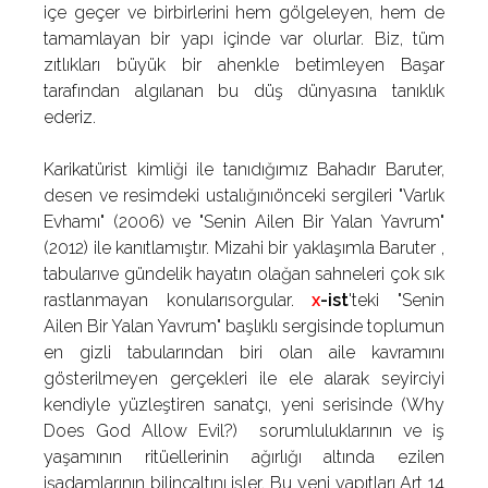
içe geçer ve birbirlerini hem gölgeleyen, hem de
tamamlayan bir yapı içinde var olurlar. Biz, tüm
zıtlıkları büyük bir ahenkle betimleyen Başar
tarafından algılanan bu düş dünyasına tanıklık
ederiz.
Karikatürist kimliği ile tanıdığımız Bahadır Baruter,
desen ve resimdeki ustalığınıönceki sergileri "Varlık
Evhamı" (2006) ve "Senin Ailen Bir Yalan Yavrum"
(2012) ile kanıtlamıştır. Mizahi bir yaklaşımla Baruter ,
tabularıve gündelik hayatın olağan sahneleri çok sık
rastlanmayan konularısorgular.
x
-ist
'teki "Senin
Ailen Bir Yalan Yavrum" başlıklı sergisinde toplumun
en gizli tabularından biri olan aile kavramını
gösterilmeyen gerçekleri ile ele alarak seyirciyi
kendiyle yüzleştiren sanatçı, yeni serisinde (Why
Does God Allow Evil?) sorumluluklarının ve iş
yaşamının ritüellerinin ağırlığı altında ezilen
işadamlarının bilinçaltını işler. Bu yeni yapıtları Art 14