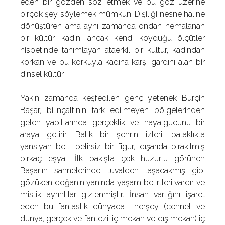
eden bir gözden söz etmek ve bu göz üzerine
birçok şey söylemek mümkün: Dişiliği nesne haline
dönüştüren ama aynı zamanda ondan nemalanan
bir kültür, kadını ancak kendi koyduğu ölçütler
nispetinde tanımlayan ataerkil bir kültür, kadından
korkan ve bu korkuyla kadına karşı gardını alan bir
dinsel kültür…
Yakın zamanda keşfedilen genç yetenek Burçin
Başar, bilinçaltının fark edilmeyen bölgelerinden
gelen yapıtlarında gerçeklik ve hayalgücünü bir
araya getirir. Batık bir şehrin izleri, bataklıkta
yansıyan belli belirsiz bir figür, dışarıda bırakılmış
birkaç eşya… İlk bakışta çok huzurlu görünen
Başar'ın sahnelerinde tuvalden taşacakmış gibi
gözüken doğanın yanında yaşam belirtleri vardır ve
mistik ayrıntılar gizlenmiştir. İnsan varlığını işaret
eden bu fantastik dünyada herşey (cennet ve
dünya, gerçek ve fantezi, iç mekan ve dış mekan) iç