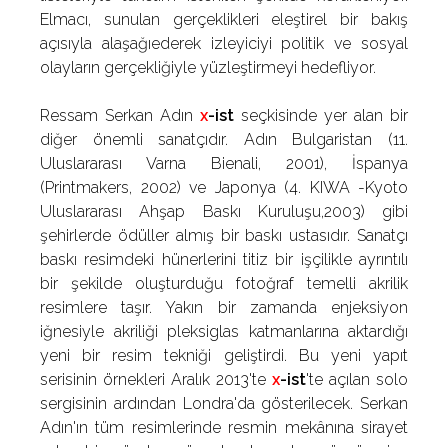
Elmacı, sunulan gerçeklikleri eleştirel bir bakış
açısıyla alaşağıederek izleyiciyi politik ve sosyal
olayların gerçekliğiyle yüzleştirmeyi hedefliyor.
Ressam Serkan Adın
x
-ist
seçkisinde yer alan bir
diğer önemli sanatçıdır. Adın Bulgaristan (11.
Uluslararası Varna Bienali, 2001), İspanya
(Printmakers, 2002) ve Japonya (4. KIWA -Kyoto
Uluslararası Ahşap Baskı Kuruluşu,2003) gibi
şehirlerde ödüller almış bir baskı ustasıdır. Sanatçı
baskı resimdeki hünerlerini titiz bir işçilikle ayrıntılı
bir şekilde oluşturduğu fotoğraf temelli akrilik
resimlere taşır. Yakın bir zamanda enjeksiyon
iğnesiyle akriliği pleksiglas katmanlarına aktardığı
yeni bir resim tekniği geliştirdi. Bu yeni yapıt
serisinin örnekleri Aralık 2013'te
x
-ist
'te açılan solo
sergisinin ardından Londra'da gösterilecek. Serkan
Adın'ın tüm resimlerinde resmin mekânına sirayet