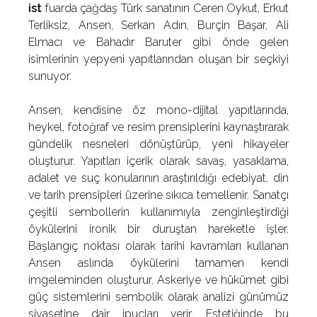
ist
fuarda çağdaş Türk sanatının Ceren Oykut, Erkut
Terliksiz, Ansen, Serkan Adın, Burçin Başar, Ali
Elmacı ve Bahadır Baruter gibi önde gelen
isimlerinin yepyeni yapıtlarından oluşan bir seçkiyi
sunuyor.
Ansen, kendisine öz mono-dijital yapıtlarında,
heykel, fotoğraf ve resim prensiplerini kaynaştırarak
gündelik nesneleri dönüştürüp, yeni hikayeler
oluşturur. Yapıtları içerik olarak savaş, yasaklama,
adalet ve suç konularının araştırıldığı edebiyat, din
ve tarih prensipleri üzerine sıkıca temellenir. Sanatçı
çeşitli sembollerin kullanımıyla zenginleştirdiği
öykülerini ironik bir duruştan hareketle işler.
Başlangıç noktası olarak tarihi kavramları kullanan
Ansen aslında öykülerini tamamen kendi
imgeleminden oluşturur. Askeriye ve hükümet gibi
güç sistemlerini sembolik olarak analizi günümüz
siyasetine dair ipuçları verir. Estetiğinde bu