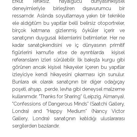
Erkut Terliksiz, hayalgücü dünyasınıkişisel
deneyimleriyle birleştiren dışavurumcu bir
ressamdır. Aslında soyutlamaya yakın bir teknikle
ele aldığıtüm bu yapıtlar belli belirsiz otoportreler,
birçok katmana gizlenmiş öyküler içerir ve
sanatçının duygusal ikilemlerini betimlerler. Her ne
kadar sanatçıkendisini ve iç dünyasının primitif
figürlerini kamufle etse de ayrıntılarda kişisel
referansların izleri sürülebilir. İlk bakışta kurgu gibi
görünen ancak kişisel hikayeler içeren bu yapıtlar
izleyiciye kendi hikayesini çıkarması için sunulur.
Bunlara ek olarak sanatçının bir diğer odağıçay
poşeti, ahşap, perde, levha gibi deneysel malzeme
kullanımıdır. "Thanks for Sharing” (Leipzig, Almanya),
"Confessions of Dangerous Minds” (Saatchi Gallery,
Londra) and "Happy Medium” (Nancy Victor
Gallery, Londra) sanatçının katıldığı uluslararası
sergilerden bazılarıdır.