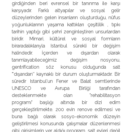
girdiğinden beri evrensel bir tanınma ile karşı
karşıyadır. Farklı altyapılar ve sosyal gelir
düzeylerinden gelen insanların oluşturduğu, nüfus
yoğunluklarının yaşama kattıkları çeşitlilik , tıpkı
tarihin yaptığı gibi şehri zenginleştiren unsurlardan
biridir. Mimari, kültürel ve sosyal formların
biraradalıklarıyla Istanbul sürekli bir değişim
halindedir. İçerden ve dışardan olarak
tanımlayabileceğimiz değişim nosyonu,
gentrification söz konusu olduğunda salt
"'dışarıdan'' kaynaklı bir durum oluşturmaktadır. Bir
süredir Istanbul'un Fener ve Balat semtlerinde
UNESCO ve Avrupa Birliği tarafından
desteklenmekte olan "rehabilitasyon
programı" başlığı altında bir dizi edim
gerçekleştirilmekte. 200 evin renove edilmesi ve
buna bağlı olarak sosyo-ekonomik düzeyin
geliştirilmesi konusunda çalışmalar düzenlenmesi
gibi girişimlerin yer aldığı program, salt evleri değil