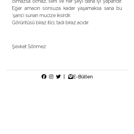
olmazsa olmaz, seni ve her şeyi daha iyi yapandır.
Eğer amacın sonsuza kadar yaşamaksa sana bu
‘şans’ı sunan mucize iksirdir.
Görüntüsü biraz itici, tadı biraz acıdır.
Şevket Sönmez
|
E-Bülten