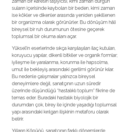
zaman bir kafesin taşıyıcısı, kimi zaman durgun
suların içerisinde kaybolan bir beden, kimi zaman
ise kökler ve dikenler arasında yeniden şekillenen
bir organizma olarak görünürler. Bu dönüşüm hâli
bireysel bir ruh durumunun ötesine geçerek
toplumsal bir okuma alanı açar.
Yüksel’in eserlerinde sıkça karşılaşılan ilaç kutuları,
koruyucu yapılar, dikenli bitkiler ve organik formlar;
iyileşme ile yaralanma, korunma ile hapsolma,
umut ile bekleyiş arasındaki gerilimi görünür kılar.
Bu nedenle çalışmalar yalnızca bireysel
deneyimlere değil, sanatçının uzun süredir
üzerinde düşündüğü “hastalıklı toplum” fikrine de
temas eder. Buradaki hastalık biyolojik bir
durumdan çok, birey ile içinde yaşadığı toplumsal
yapı arasındaki kırılgan ilişkinin metaforu olarak
belirir.
Yılların Köpüğü, sanatçının farklı dönemlerde