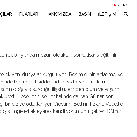
TR
/
ENG
ÇILAR
FUARLAR
HAKKIMIZDA
BASIN
İLETİŞİM
en 2009 yılında mezun olduktan sonra lisans eğitimini
irerek yeni dünyalar kurguluyor. Resimlerinin anlatımcı ve
rinde toplumsal şiddet, adaletsizlik ve tahakküm
insanın doğayla kurduğu ilişki üzerinden ölüm ve yaşam
ürettiği eserlerini seriler halinde çalışan Gülnar, son
bir diziye odaklanıyor. Giovanni Bellini, Tiziano Vecellio,
tolojik imgeleri ekleyerek kendi yorumunu getiren Gülnar