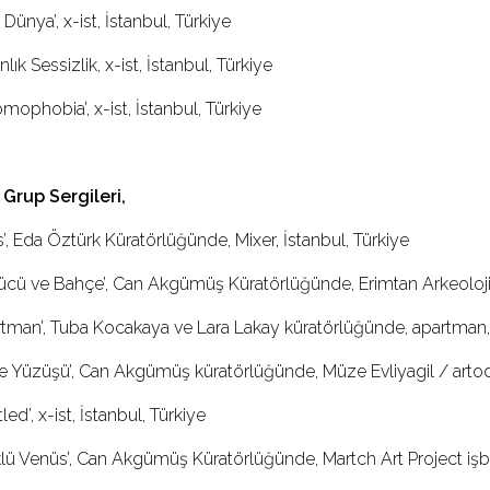
 Dünya’, x-ist, İstanbul, Türkiye
nlık Sessizlik, x-ist, İstanbul, Türkiye
omophobia’, x-ist, İstanbul, Türkiye
Grup Sergileri,
is’, Eda Öztürk Küratörlüğünde, Mixer, İstanbul, Türkiye
ücü ve Bahçe’, Can Akgümüş Küratörlüğünde, Erimtan Arkeoloji 
rtman’, Tuba Kocakaya ve Lara Lakay küratörlüğünde, apartman, 
e Yüzüşü’, Can Akgümüş küratörlüğünde, Müze Evliyagil / artod
tled’, x-ist, İstanbul, Türkiye
klü Venüs’, Can Akgümüş Küratörlüğünde, Martch Art Project işbirl