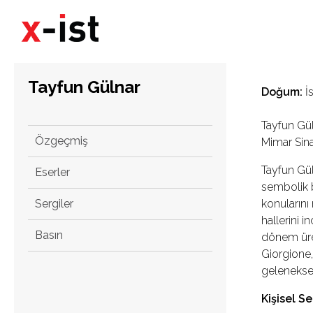
Tayfun Gülnar
Doğum:
İs
Tayfun Gül
Özgeçmiş
Mimar Sina
Tayfun Gül
Eserler
sembolik b
Sergiler
konularını
hallerini i
Basın
dönem üret
Giorgione,
geleneksel
Kişisel Se