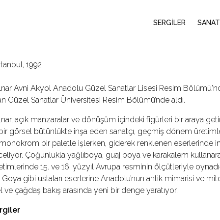
SERGİLER
SANAT
tanbul, 1992
nar Avni Akyol Anadolu Güzel Sanatlar Lisesi Resim Bölümü'nd
n Güzel Sanatlar Üniversitesi Resim Bölümü’nde aldı.
nar, açık manzaralar ve dönüşüm içindeki figürleri bir araya get
ir görsel bütünlükte inşa eden sanatçı, geçmiş dönem üretimle
 monokrom bir paletle işlerken, giderek renklenen eserlerinde 
nceliyor. Çoğunlukla yağlıboya, guaj boya ve karakalem kullanarak 
imlerinde 15. ve 16. yüzyıl Avrupa resminin ölçütleriyle oynadığı 
 Goya gibi ustaları eserlerine Anadolu’nun antik mimarisi ve mi
 ve çağdaş bakış arasında yeni bir denge yaratıyor.
rgiler