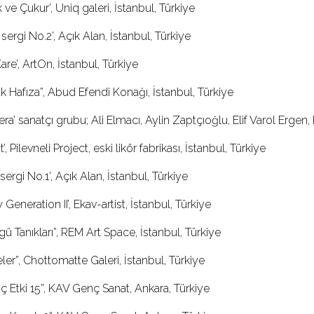
 ve Çukur’, Uniq galeri, İstanbul, Türkiye
 sergi No.2’, Açık Alan, İstanbul, Türkiye
are’, ArtOn, İstanbul, Türkiye
k Hafıza”, Abud Efendi Konağı, İstanbul, Türkiye
era’ sanatçı grubu; Ali Elmacı, Aylin Zaptçıoğlu, Elif Varol Erge
’, Pilevneli Project, eski likör fabrikası, İstanbul, Türkiye
 sergi No.1’, Açık Alan, İstanbul, Türkiye
Generation II’, Ekav-artist, İstanbul, Türkiye
gü Tanıkları”, REM Art Space, İstanbul, Türkiye
eler”, Chottomatte Galeri, İstanbul, Türkiye
ç Etki 15”, KAV Genç Sanat, Ankara, Türkiye